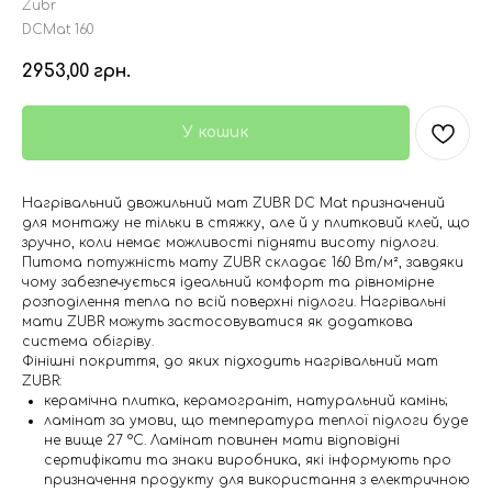
Zubr
DCMat 160
2953,00
грн.
У кошик
Нагрівальний двожильний мат ZUBR DC Mat призначений
для монтажу не тільки в стяжку, але й у плитковий клей, що
зручно, коли немає можливості підняти висоту підлоги.
Питома потужність мату ZUBR складає 160 Вт/м², завдяки
чому забезпечується ідеальний комфорт та рівномірне
розподілення тепла по всій поверхні підлоги. Нагрівальні
мати ZUBR можуть застосовуватися як додаткова
система обігріву.
Фінішні покриття, до яких підходить нагрівальний мат
ZUBR:
керамічна плитка, керамограніт, натуральний камінь;
ламінат за умови, що температура теплої підлоги буде
не вище 27 °C. Ламінат повинен мати відповідні
сертифікати та знаки виробника, які інформують про
призначення продукту для використання з електричною