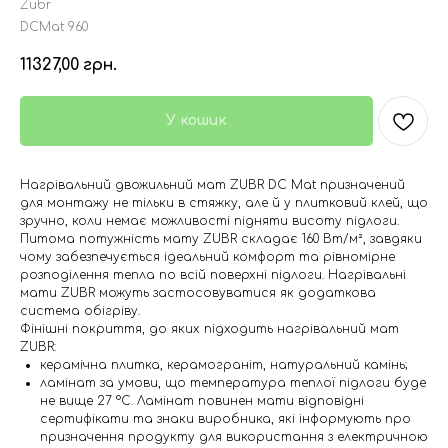
Zubr
DCMat 960
11327,00
грн.
У кошик
Нагрівальний двожильний мат ZUBR DC Mat призначений
для монтажу не тільки в стяжку, але й у плитковий клей, що
зручно, коли немає можливості підняти висоту підлоги.
Питома потужність мату ZUBR складає 160 Вт/м², завдяки
чому забезпечується ідеальний комфорт та рівномірне
розподілення тепла по всій поверхні підлоги. Нагрівальні
мати ZUBR можуть застосовуватися як додаткова
система обігріву.
Фінішні покриття, до яких підходить нагрівальний мат
ZUBR:
керамічна плитка, керамограніт, натуральний камінь;
ламінат за умови, що температура теплої підлоги буде
не вище 27 °C. Ламінат повинен мати відповідні
сертифікати та знаки виробника, які інформують про
призначення продукту для використання з електричною