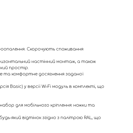
троопалення. Скорочують споживання
оризонтальний настінний монтаж, а також
який простір.
ке та комфортне досягнення заданої
 Basic) у версії Wi-Fi модуль в комплекті, що
набор для мобільного кріплення: ножки та
удь-який відтінок згідно з палітрою RAL, що