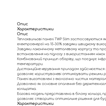
Опис
Характеристики
Опис
Теплохвильові панелі TWP Slim застосовуються
електроенергії на 15-30% завдяки швидкому виход
Завдяки лаконічному металевому корпусу та пр
встановлення на підлогу з використанням ніжок 
Комбінований принцип обігріву, що поєднує інф
температури.
Дистанційне керування приладом здійснюється за 
дозволяє користувачеві оптимізувати режими р
Панелі виготовлені з екологічно чистих матеріал
Дозволено як основне опалення без держтехнагля
коліщатка.
Базова модель представлена в білому кольорі, пр
дозволяє створити оптимальне рішення для буд
Характеристики