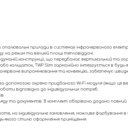
 як опалювальні прилади в системах інфрачервоного елек
у на режим та великій площі тепловіддачі.
одуманій конструкції, що передбачає вертикальний та г
або коліщаток, TWP Slim гармонійно інтегрується в будь-
рачервоне випромінювання та конвекцію, забезпечує швид
допомогою окремо придбаного Wi-Fi модуля (якщо це версія
оботи відповідно до індивідуальних потреб.
ів.
ду та документів. В комплект обігрівача додано повний 
оте, на індивідуальне замовлення, можливе фарбування в б
ь-якого стилю оформлення приміщення.