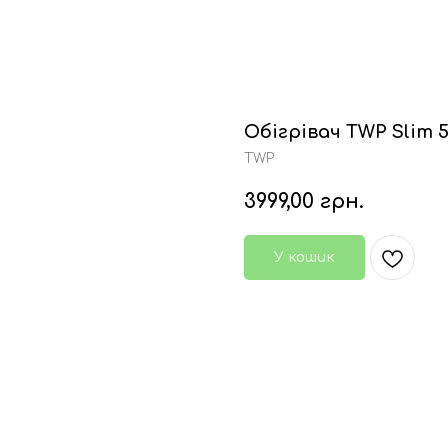
Обігрівач TWP Slim 
TWP
3999,00
грн.
У кошик