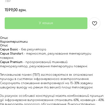
TWP
1599,00
грн.
У кошик
Опис
Характеристики
Опис
Серия Basic
- без регулятора
Серия Standart
- термостат, регулювання температури
поверхні.
Серия Premium
- програмований тижневий
терморегулятор, регулювання температури поверхні.
Теплохвильові панелі (ТВП) застосовуються як опалювальні
прилади в системах інфрачервоного електроопалення.
Скорочують споживання електроенергії на 15-30% завдяки
швидкому виходу на режим та великій площі тепловіддачі.
За рахунок особливої конструкції мають комбінований принцип
дії: інфрачервоне випромінювання становить 60%, конвекція – 40%.
Не вимагають дорогого обслуговування. Використовуючи