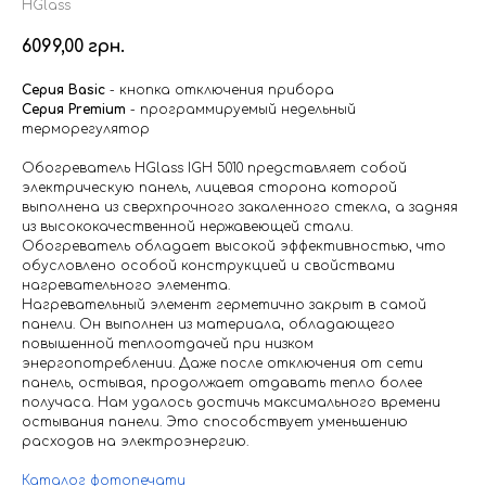
HGlass
6099,00
грн.
Серия Basic
- кнопка отключения прибора
Серия Premium
- программируемый недельный
терморегулятор
Обогреватель HGlass IGH 5010 представляет собой
электрическую панель, лицевая сторона которой
выполнена из сверхпрочного закаленного стекла, а задняя
из высококачественной нержавеющей стали.
Обогреватель обладает высокой эффективностью, что
обусловлено особой конструкцией и свойствами
нагревательного элемента.
Нагревательный элемент герметично закрыт в самой
панели. Он выполнен из материала, обладающего
повышенной теплоотдачей при низком
энергопотреблении. Даже после отключения от сети
панель, остывая, продолжает отдавать тепло более
получаса. Нам удалось достичь максимального времени
остывания панели. Это способствует уменьшению
расходов на электроэнергию.
Каталог фотопечати