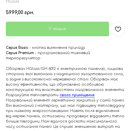
HGlass
5999,00
грн.
У кошик
Серия Basic
- кнопка вимкнення приладу
Серия Premium
- програмований тижневий
терморегулятор
Обігрівач HGlass IGH 6012 є електричною панеллю, лицьова
сторона якої виконана з надміцного загартованого скла,
а задня з високоякісної нержавіючої сталі. Обігрівач має
високу ефективність, що обумовлено особливою
конструкцією та властивостями нагрівального елемента.
Розрахуйте тепловтрати
свого приміщенн
я
Нагрівальний елемент герметично закритий у самій панелі.
Він виконаний з матеріалу, що має підвищену тепловіддачу
при низькому енергоспоживанні. Навіть після відключення
від мережі панель, остигаючи, продовжує віддавати тепло
більше півгодини. Нам вдалося досягти максимального
часу остигання панелі. Це сприяє зменшенню витрат на