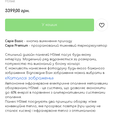
HSteel
3399,00
грн.
У кошик
Серія Basic
- кнопка вимкнення приладу
Серія Premium
- програмований тижневий терморегулятор
Стильний дизайн панелей HSteel пасує будь-якому
інтер'єру. Модельний ряд відрізняється за розмірами,
потужністю та виконаний у білому кольорі.
Є можливість нанесення фотодруку будь-якого бажаного
зображення. Відповідне Вам зображення можна вибрати в
«Каталозі зображень»
Автономне інфрачервоне електричне опалення металевими
обігрівачами HSteel - це система, що дозволяє економити
до 60% енергії в порівнянні з альтернативними системами
опалення.
Панелі HSteel поєднують два принципи обігріву: м'яке
конвекційне тепло, яке прогріває повітря (при цьому не
спалює кисень) і інфрачервоне тепло з оптимальною